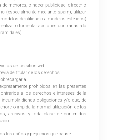
n de menores, o hacer publicidad, ofrecer o
io (especialmente mediante spam), utilizar
 a modelos de utilidad o a modelos estéticos)
 realizar o fomentar acciones contrarias a la
iramidales).
vicios de los sitios web.
via del titular de los derechos.
sobrecargarla.
y expresamente prohibidos en las presentes
ontrarios a los derechos e intereses de la
incumplir dichas obligaciones y/o que, de
teriore o impida la normal utilización de los
os, archivos y toda clase de contenidos
ario.
os los daños y perjuicios que cause.