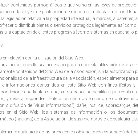
ilizar contenidos pornográficos o que vulneren las leyes de protecció
vulneren las leyes de protección de menores, molestar a otros Usuar
 la legislación relativa a la propiedad intelectual, a marcas, a patentes,
, ofrecer o distribuir bienes o servicios protegidos legalmente, así como
as a la captación de clientes progresiva (como sistemas en cadena, o p
s:
en relación con la utilización del Sitio Web.
ar, a no ser que ello sea necesario para la correcta utilización de los ser
amente contenidos del Sitio Web de la Asociación, sin la autorización pre
ncionalidad de la infraestructura de la Asociación, especialmente para 
es e informaciones contenidos en este Sitio Web con fines ilícitos 
ondiciones particulares que, en su caso, se habiliten que resulten c
s, y deberá responder frente a los mismos en caso de contravenir o 
n o difusión de "virus informáticos"), dañe, inutilice, sobrecargue, de
dos en el Sitio Web, los sistemas de información o los document
mático (hacking) de la Asociación, de sus miembros o de cualquier Usu
ablemente cualquiera de las precedentes obligaciones responderá de tod