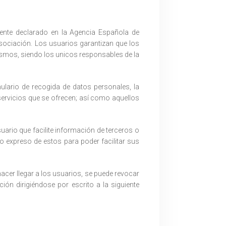
ente declarado en la Agencia Española de
Asociación. Los usuarios garantizan que los
smos, siendo los unicos responsables de la
mulario de recogida de datos personales, la
servicios que se ofrecen; así como aquellos
uario que facilite información de terceros o
 expreso de estos para poder facilitar sus
acer llegar a los usuarios, se puede revocar
ión dirigiéndose por escrito a la siguiente