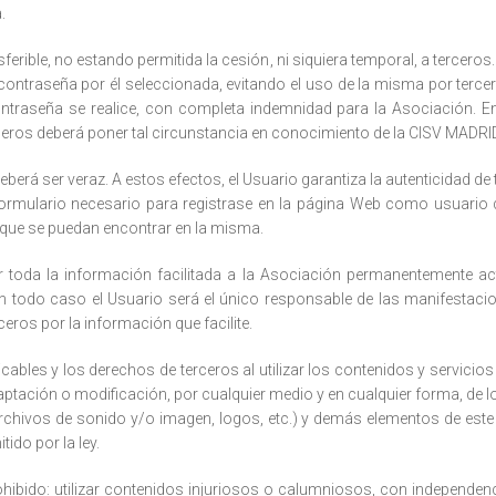
.
ferible, no estando permitida la cesión, ni siquiera temporal, a terceros.
contraseña por él seleccionada, evitando el uso de la misma por tercer
contraseña se realice, con completa indemnidad para la Asociación. 
eros deberá poner tal circunstancia en conocimiento de la CISV MADRI
 deberá ser veraz. A estos efectos, el Usuario garantiza la autenticida
ormulario necesario para registrase en la página Web como usuario
s que se puedan encontrar en la misma.
r toda la información facilitada a la Asociación permanentemente a
n todo caso el Usuario será el único responsable de las manifestacio
ceros por la información que facilite.
licables y los derechos de terceros al utilizar los contenidos y servici
aptación o modificación, por cualquier medio y en cualquier forma, de lo
rchivos de sonido y/o imagen, logos, etc.) y demás elementos de este 
tido por la ley.
prohibido: utilizar contenidos injuriosos o calumniosos, con independe