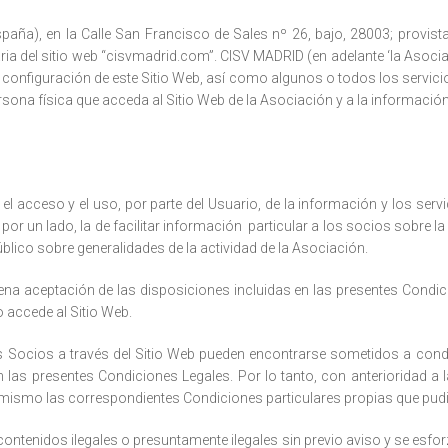
ña), en la Calle San Francisco de Sales nº 26, bajo, 28003; provista
a del sitio web “cisvmadrid.com”. CISV MADRID (en adelante ‘la Asociaci
o configuración de este Sitio Web, así­ como algunos o todos los servic
ona fí­sica que acceda al Sitio Web de la Asociación y a la información 
l acceso y el uso, por parte del Usuario, de la información y los servi
por un lado, la de facilitar información particular a los socios sobre 
úblico sobre generalidades de la actividad de la Asociación.
plena aceptación de las disposiciones incluidas en las presentes Condic
 accede al Sitio Web.
s Socios a través del Sitio Web pueden encontrarse sometidos a condi
as presentes Condiciones Legales. Por lo tanto, con anterioridad a la
imismo las correspondientes Condiciones particulares propias que pudi
contenidos ilegales o presuntamente ilegales sin previo aviso y se esfor