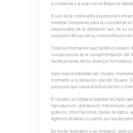
a conservar y a usar con la diligencia debida
El uso de la contraseña es personal e intrans
medidas necesarias para la custodia de la 
responsable de la utilización que, de su 
sospeche del uso de su contraseña por terc
Toda la información que facilite el Usuario
consecuencia de la cumplimentación del f
facilite a través de los diversos formulario
Será responsabilidad del Usuario mantene
momento a la situación real del Usuario. E
perjuicios que cause a la Asociación o a ter
El Usuario se obliga a respetar las leyes ap
reproducción, distribución, transmisión, ad
gráficos, informaciones, bases de datos, a
legítimos titulares o cuando así resulte permi
De modo ilustrativo y no limitativo, está 