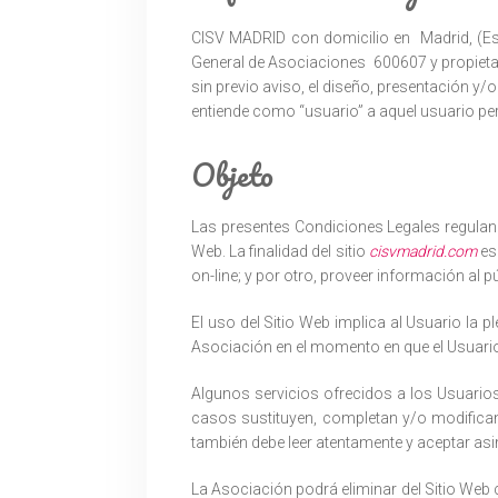
CISV MADRID con domicilio en Madrid, (Espa
General de Asociaciones 600607 y propietari
sin previo aviso, el diseño, presentación y/
entiende como “usuario” a aquel usuario pers
Objeto
Las presentes Condiciones Legales regulan e
Web. La finalidad del sitio
cisvmadrid.com
es 
on-line; y por otro, proveer información al p
El uso del Sitio Web implica al Usuario la 
Asociación en el momento en que el Usuario
Algunos servicios ofrecidos a los Usuario
casos sustituyen, completan y/o modifican l
también debe leer atentamente y aceptar as
La Asociación podrá eliminar del Sitio Web 