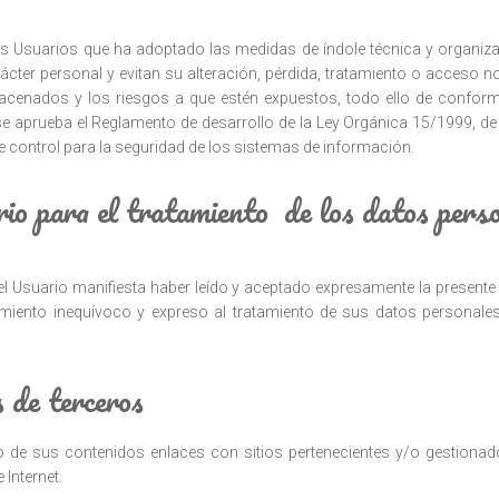
 Usuarios que ha adoptado las medidas de índole técnica y organiza
ácter personal y evitan su alteración, pérdida, tratamiento o acceso n
macenados y los riesgos a que estén expuestos, todo ello de conform
se aprueba el Reglamento de desarrollo de la Ley Orgánica 15/1999, de
 control para la seguridad de los sistemas de información.
io para el tratamiento de los datos pers
, el Usuario manifiesta haber leído y aceptado expresamente la presente 
imiento inequívoco y expreso al tratamiento de sus datos personale
s de terceros
ro de sus contenidos enlaces con sitios pertenecientes y/o gestionados
Internet.