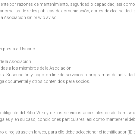
ente por razones de mantenimiento, seguridad o capacidad, así­ com
 anomalías de redes públicas de comunicación, cortes de electricidad, 
la Asociación sin previo aviso.
 presta al Usuario:
de la Asociación.
gidas a los miembros de la Asociación.
dos: Suscripción y pago on-line de servicios o programas de activid
rga documental y otros contenidos para socios.
iligente del Sitio Web y de los servicios accesibles desde la misma,
ales y, en su caso, condiciones particulares, así como mantener el de
 a registrase en la web, para ello debe seleccionar el identificador (I