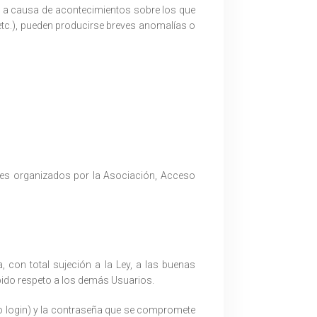
o a causa de acontecimientos sobre los que
etc.), pueden producirse breves anomalí­as o
ades organizados por la Asociación, Acceso
 con total sujeción a la Ley, a las buenas
bido respeto a los demás Usuarios.
D o login) y la contraseña que se compromete