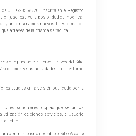
 de CIF: G28568970, Inscrita en el Registro
ón’), se reserva la posibilidad de modificar
ios, y añadir servicios nuevos. La Asociación
que a través de la misma se facilita.
cios que puedan ofrecerse a través del Sitio
la Asociación y sus actividades en un entorno
iones Legales en la versión publicada por la
ciones particulares propias que, según los
 utilización de dichos servicios, el Usuario
era haber.
zará por mantener disponible el Sitio Web de