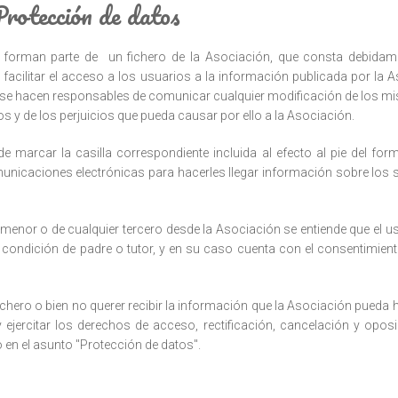
Protección de datos
b forman parte de un fichero de la Asociación, que consta debidam
 facilitar el acceso a los usuarios a la información publicada por la 
y se hacen responsables de comunicar cualquier modificación de los mi
dos y de los perjuicios que pueda causar por ello a la Asociación.
 marcar la casilla correspondiente incluida al efecto al pie del for
unicaciones electrónicas para hacerles llegar información sobre los 
menor o de cualquier tercero desde la Asociación se entiende que el us
condición de padre o tutor, y en su caso cuenta con el consentimiento
ichero o bien no querer recibir la información que la Asociación pueda h
jercitar los derechos de acceso, rectificación, cancelación y oposic
o en el asunto "Protección de datos".