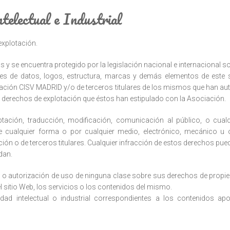
telectual e Industrial
xplotación.
s y se encuentra protegido por la legislación nacional e internacional sob
ses de datos, logos, estructura, marcas y demás elementos de este s
ociación CISV MADRID y/o de terceros titulares de los mismos que han aut
derechos de explotación que éstos han estipulado con la Asociación.
ptación, traducción, modificación, comunicación al público, o cualq
e cualquier forma o por cualquier medio, electrónico, mecánico u o
ción o de terceros titulares. Cualquier infracción de estos derechos pue
dan.
o autorización de uso de ninguna clase sobre sus derechos de propiedad
 sitio Web, los servicios o los contenidos del mismo.
dad intelectual o industrial correspondientes a los contenidos ap